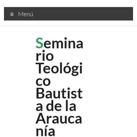
Saltar
Seminario
al
Menú
contenido
Teológico
Bautista
S
emina
de
rio
la
Teológi
Araucanía
co
Bautist
a de la
Arauca
nía