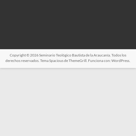
Copyright © 2026
Seminario Teológico Bautista de la Araucanía
. Todos los
derechos reservados. Tema
Spacious
de ThemeGrill. Funciona con:
WordPress
.