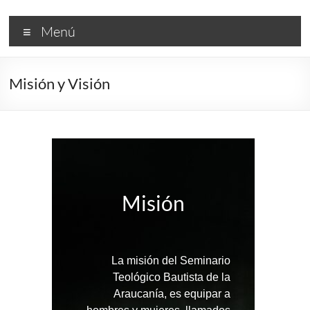
Saltar
Seminario
al
Menú
contenido
Teológico
Bautista
Misión y Visión
de
la
Araucanía
Misión
La misión del Seminario
Teológico Bautista de la
Araucanía, es equipar a